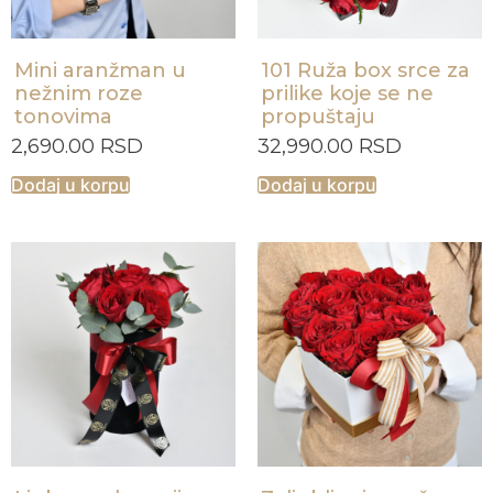
Mini aranžman u
101 Ruža box srce za
nežnim roze
prilike koje se ne
tonovima
propuštaju
2,690.00
RSD
32,990.00
RSD
Dodaj u korpu
Dodaj u korpu