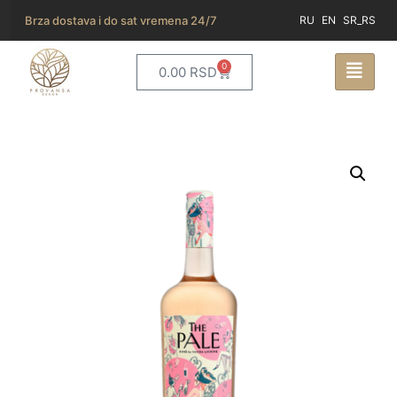
Brza dostava i do sat vremena 24/7
RU
EN
SR_RS
0
0.00
RSD