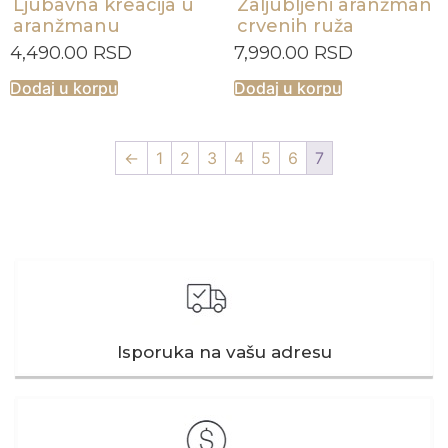
Ljubavna kreacija u
Zaljubljeni aranžman
aranžmanu
crvenih ruža
4,490.00
RSD
7,990.00
RSD
Dodaj u korpu
Dodaj u korpu
←
1
2
3
4
5
6
7
Isporuka na vašu adresu