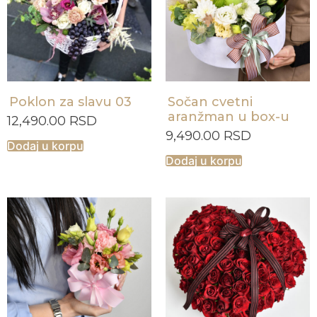
Poklon za slavu 03
Sočan cvetni
aranžman u box-u
12,490.00
RSD
9,490.00
RSD
Dodaj u korpu
Dodaj u korpu