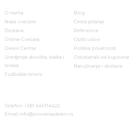
O nama
Blog
Naše cvećare
Česta pitanja
Dostava
Reference
Online Cvećara
Opšti uslovi
Dekor Centar
Politika privatnosti
Uredjenje dvorišta, bašta i
Odustanak od kupovine
terasa
Naručivanje i dostava
Fudbalski tereni
Kontakt
Telefon: +381 640114422
Email: info@provansadekor.rs
Lokacije: