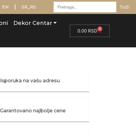
Тражити:
EN
SR_RS
oni
Dekor Centar
0
0.00
RSD
Isporuka na vašu adresu
Garantovano najbolje cene