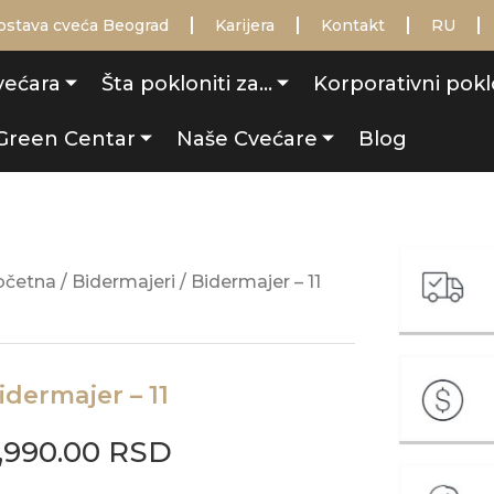
ostava cveća Beograd
Karijera
Kontakt
RU
većara
Šta pokloniti za…
Korporativni pokl
Green Centar
Naše Cvećare
Blog
očetna
/
Bidermajeri
/ Bidermajer – 11
idermajer – 11
,990.00
RSD