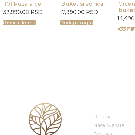
101 Ruža srce
Buket srećnica
Crven
buket
32,990.00
RSD
17,990.00
RSD
14,49
Dodaj u korpu
Dodaj u korpu
Dodaj 
Naša kompan
O nama
Naše cvećare
Dostava