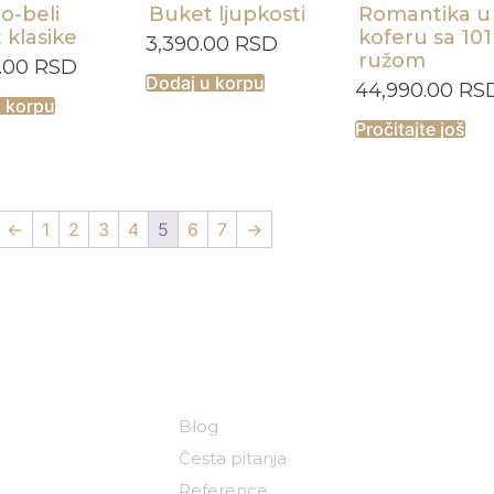
o-beli
Buket ljupkosti
Romantika u
 klasike
koferu sa 101
3,390.00
RSD
ružom
0.00
RSD
Dodaj u korpu
44,990.00
RS
u korpu
Pročitajte još
←
1
2
3
4
5
6
7
→
ija
Korisni linkovi
Blog
Česta pitanja
Reference