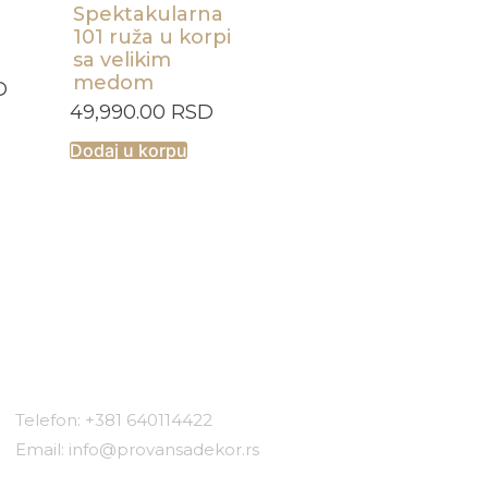
Spektakularna
101 ruža u korpi
sa velikim
medom
D
49,990.00
RSD
Dodaj u korpu
Kontakt
Telefon: +381 640114422
Email: info@provansadekor.rs