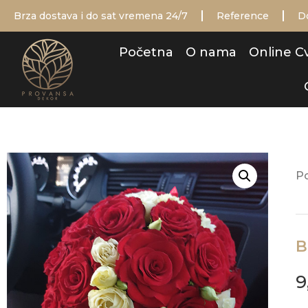
Brza dostava i do sat vremena 24/7
Reference
D
Početna
O nama
Online C
P
B
9