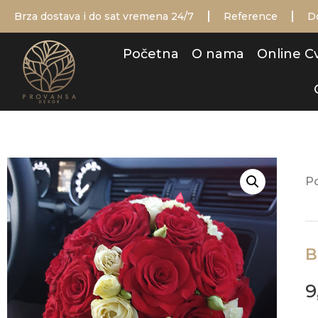
Brza dostava i do sat vremena 24/7
Reference
D
Početna
O nama
Online C
P
B
9