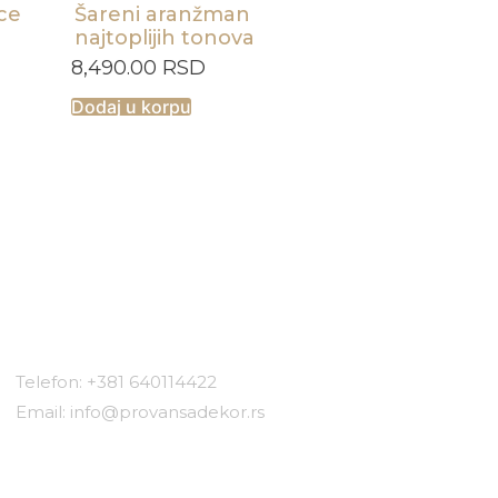
rce
Šareni aranžman
najtoplijih tonova
8,490.00
RSD
Dodaj u korpu
Kontakt
Telefon: +381 640114422
Email: info@provansadekor.rs
Lokacije: