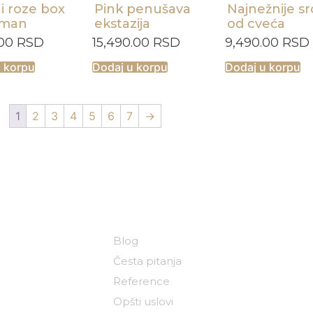
i roze box
Pink penušava
Najnežnije s
žman
ekstazija
od cveća
.00
RSD
15,490.00
RSD
9,490.00
RSD
u korpu
Dodaj u korpu
Dodaj u korpu
1
2
3
4
5
6
7
→
ija
Korisni linkovi
Blog
Česta pitanja
Reference
Opšti uslovi