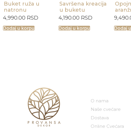
Buket ruža u
Savršena kreacija
Opojn
natronu
u buketu
aran
4,990.00
RSD
4,190.00
RSD
9,490
Dodaj u korpu
Dodaj u korpu
Dodaj 
Naša kompan
O nama
Naše cvećare
Dostava
Online Cvećara