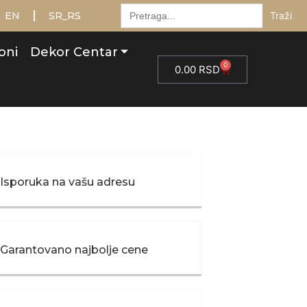
Тражити:
EN
SR_RS
oni
Dekor Centar
0
0.00
RSD
Isporuka na vašu adresu
Garantovano najbolje cene