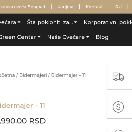
ostava cveća Beograd
Karijera
Kontakt
RU
većara
Šta pokloniti za…
Korporativni pokl
Green Centar
Naše Cvećare
Blog
očetna
/
Bidermajeri
/ Bidermajer – 11
idermajer – 11
,990.00
RSD