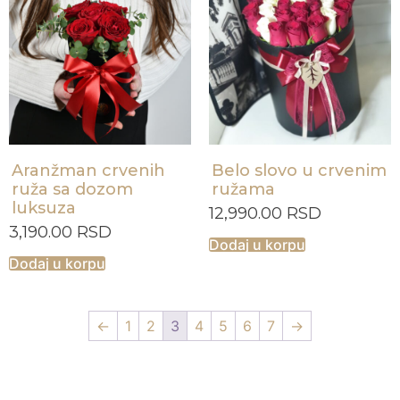
Aranžman crvenih
Belo slovo u crvenim
ruža sa dozom
ružama
luksuza
12,990.00
RSD
3,190.00
RSD
Dodaj u korpu
Dodaj u korpu
←
1
2
3
4
5
6
7
→