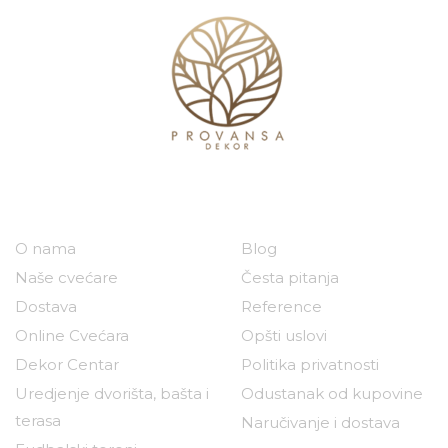
Naša kompanija
Korisni linkovi
O nama
Blog
Naše cvećare
Česta pitanja
Dostava
Reference
Online Cvećara
Opšti uslovi
Dekor Centar
Politika privatnosti
Uredjenje dvorišta, bašta i
Odustanak od kupovine
terasa
Naručivanje i dostava