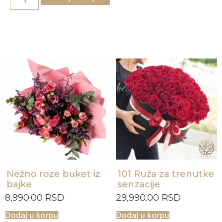
Nežno roze buket iz
101 Ruža za trenutke
bajke
senzacije
8,990.00
RSD
29,990.00
RSD
Dodaj u korpu
Dodaj u korpu