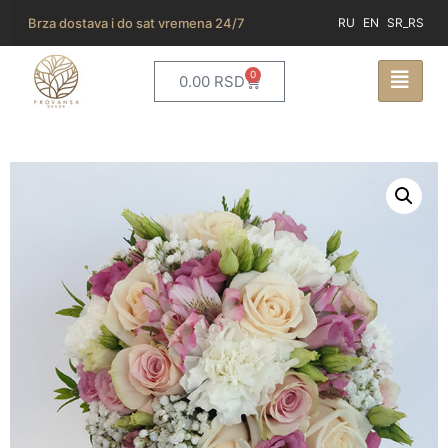
Brza dostava i do sat vremena 24/7
RU
EN
SR_RS
0
0.00
RSD