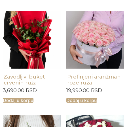
Zavodljivi buket
Prefinjeni aranžman
crvenih ruža
roze ruža
3,690.00
RSD
19,990.00
RSD
Dodaj u korpu
Dodaj u korpu