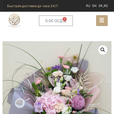
Быстрая доставка до часа 24/7.
RU
EN
SR_RS
0
0.00
ОСД