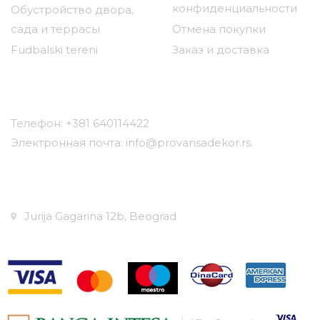
конфиденциальности
Обустройство двора,
сада и террасы
Отмена покупки
Fudbalski tereni
Заказ и доставка
Контакт
Телефон: +381 640114422
Электронная почта: info@provansadekor.rs.
Местоположение:
Jurija Gagarina 12b, Beograd