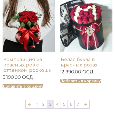
Композиция из
Белая буква в
красных роз с
красных розах
оттенком роскоши
12,990.00
ОСД
3,190.00
ОСД
Добавить в корзину
Добавить в корзину
←
1
2
3
4
5
6
7
→