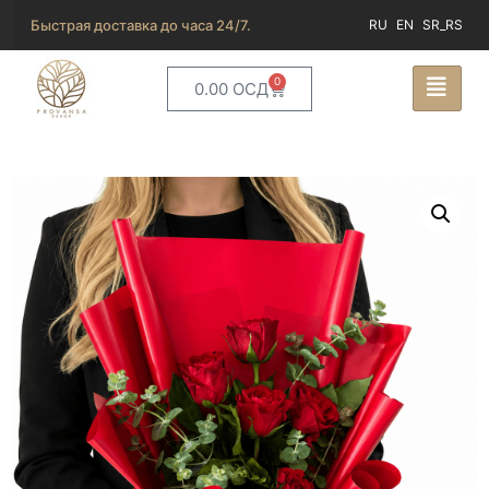
Быстрая доставка до часа 24/7.
RU
EN
SR_RS
0
0.00
ОСД