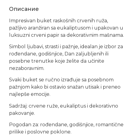
Описание
Impresivan buket raskošnih crvenih ruža,
pažljivo aranžiran sa eukaliptusom i upakovan u
luksuzni crveni papir sa dekorativnim mašnama.
Simbol ljubavi, strasti i pažnje, idealan je izbor za
rođendane, godišnjice, Dan zaljubljenih ili
posebne trenutke koje želite da učinite
nezaboravnim.
Svaki buket se ručno izrađuje sa posebnom
pažnjom kako bi ostavio snažan utisak i preneo
najlepše emocije.
Sadržaj: crvene ruže, eukaliptus i dekorativno
pakovanje.
Pogodan za: rođendane, godišnjice, romantične
prilike i poslovne poklone.