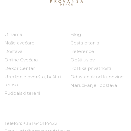
Naša kompanija
Korisni linkovi
O nama
Blog
Naše cvećare
Česta pitanja
Dostava
Reference
Online Cvećara
Opšti uslovi
Dekor Centar
Politika privatnosti
Uredjenje dvorišta, bašta i
Odustanak od kupovine
terasa
Naručivanje i dostava
Fudbalski tereni
Kontakt
Telefon: +381 640114422