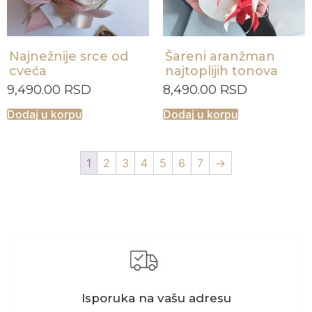
Najnežnije srce od
Šareni aranžman
cveća
najtoplijih tonova
9,490.00
RSD
8,490.00
RSD
Dodaj u korpu
Dodaj u korpu
1
2
3
4
5
6
7
→
Isporuka na vašu adresu