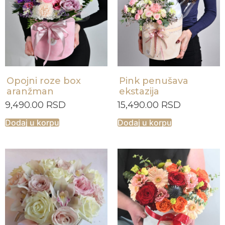
Opojni roze box
Pink penušava
aranžman
ekstazija
9,490.00
RSD
15,490.00
RSD
Dodaj u korpu
Dodaj u korpu