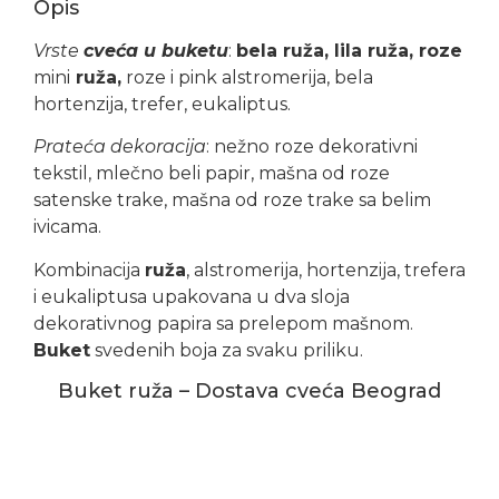
Opis
Vrste
cveća u buketu
:
bela ruža, lila ruža, roze
mini
ruža,
roze i pink alstromerija, bela
hortenzija, trefer, eukaliptus.
Prateća dekoracija
: nežno roze dekorativni
tekstil, mlečno beli papir, mašna od roze
satenske trake, mašna od roze trake sa belim
ivicama.
Kombinacija
ruža
, alstromerija, hortenzija, trefera
i eukaliptusa upakovana u dva sloja
dekorativnog papira sa prelepom mašnom.
Buket
svedenih boja za svaku priliku.
Buket ruža – Dostava cveća Beograd