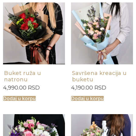
Buket ruža u
Savršena kreacija u
natronu
buketu
4,990.00
RSD
4,190.00
RSD
Dodaj u korpu
Dodaj u korpu