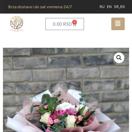
Brza dostava i do sat vremena 24/7
RU
EN
SR_RS
0
0.00
RSD