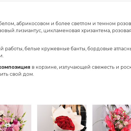
белом, абрикосовом и более светлом и темном розов
зовый лизиантус, цикламеновая хризантема, розовая
 работы, белые кружевные банты, бордовые атласны
и.
композиция
в корзине, излучающей свежесть и роск
ить свой дом.