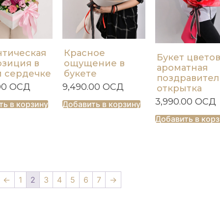
нтическая
Красное
Букет цветов
зиция в
ощущение в
ароматная
 сердечке
букете
поздравител
00
ОСД
9,490.00
ОСД
открытка
3,990.00
ОСД
ть в корзину
Добавить в корзину
Добавить в кор
←
1
2
3
4
5
6
7
→