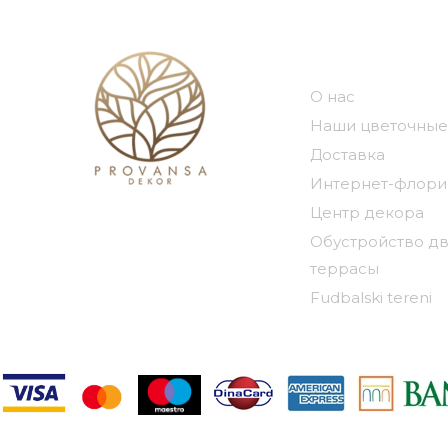
Наша компа
О нас
Наши цветочные
Доставка
Интернет-флори
Центр декора
Обустройство дв
террасы
Fudbalski tereni