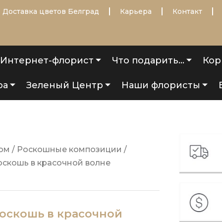
Доставка цветов Белград
Карьера
Контакт
Интернет-флорист
Что подарить…
Кор
ра
Зеленый Центр
Наши флористы
ом
/
Роскошные композиции
/
оскошь в красочной волне
оскошь в красочной