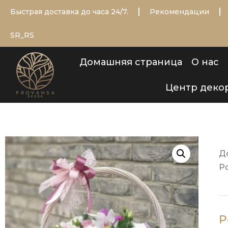
Быстрая доставка до часа 24/7.
Рекомендации
SR_RS
Домашняя страница
О нас
Центр деко
Д
Р
Р