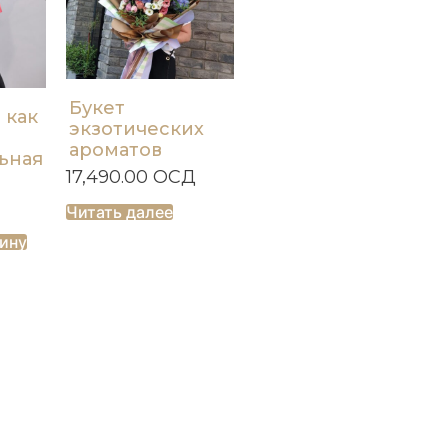
Букет
 как
экзотических
ароматов
ьная
17,490.00
ОСД
Читать далее
зину