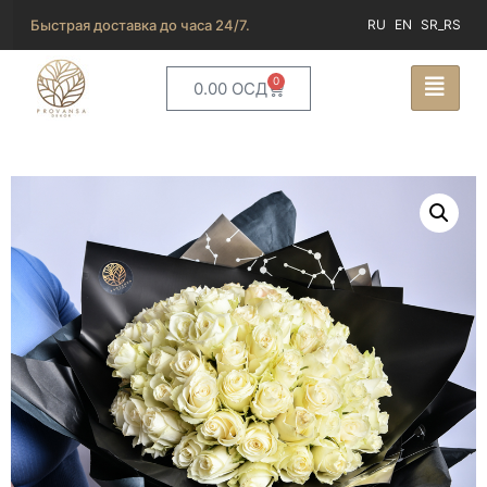
Быстрая доставка до часа 24/7.
RU
EN
SR_RS
0
0.00
ОСД