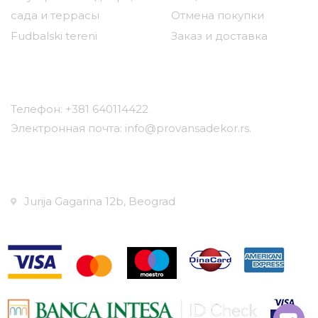
сада и террасы
Отмена покупки
Fudbalski tereni
Заказ и доставка
Контакт
Телефон: +381 640114422
Электронная почта: info@provansadekor.rs.
Местоположение:
Jurija Gagarina 12b, Beograd