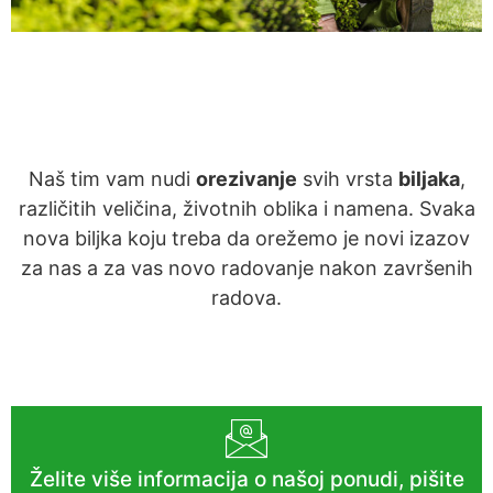
Naš tim vam nudi
orezivanje
svih vrsta
biljaka
,
različitih veličina, životnih oblika i namena. Svaka
nova biljka koju treba da orežemo je novi izazov
za nas a za vas novo radovanje nakon završenih
radova.
Želite više informacija o našoj ponudi, pišite