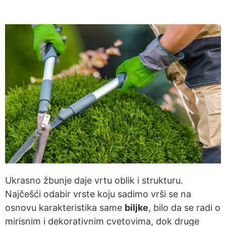
Ukrasno žbunje daje vrtu oblik i strukturu.
Najčešći odabir vrste koju sadimo vrši se na
osnovu karakteristika same
biljke
, bilo da se radi o
mirisnim i dekorativnim cvetovima, dok druge