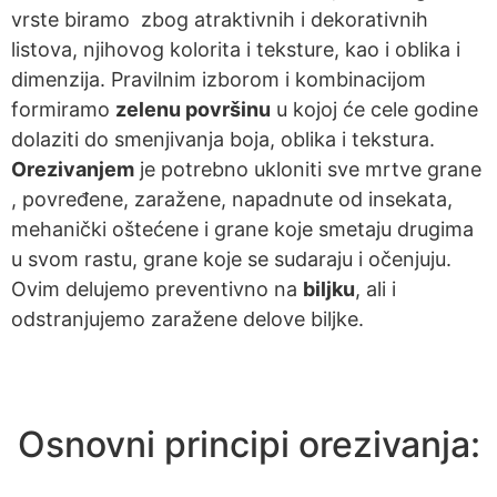
vrste biramo zbog atraktivnih i dekorativnih
listova, njihovog kolorita i teksture, kao i oblika i
dimenzija. Pravilnim izborom i kombinacijom
formiramo
zelenu površinu
u kojoj će cele godine
dolaziti do smenjivanja boja, oblika i tekstura.
Orezivanjem
je potrebno ukloniti sve mrtve grane
, povređene, zaražene, napadnute od insekata,
mehanički oštećene i grane koje smetaju drugima
u svom rastu, grane koje se sudaraju i očenjuju.
Ovim delujemo preventivno na
biljku
, ali i
odstranjujemo zaražene delove biljke.
Osnovni principi orezivanja: