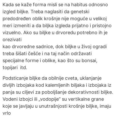
Kada se kaže forma misli se na habitus odnosno
izgled biljke. Treba naglasiti da genetski
predodređen oblik krošnje nije moguće u velikoj
meri izmeniti a da biljka izgleda prijatno i pristojno
vizuelno. Ako su biljke u drvoredu potrebno ih je
orezivati
kao drvoredne sadnice, dok biljke u živoj ogradi
treba šišati češće i na taj način održavati
specijalne forme i oblike, kao što su bonsai,
topijari itd.
Podsticanje biljke da obilnije cveta, uklanjanje
divljih izbojaka kod kalemljenih biljaka i izbojaka iz
panja su ciljevi za poboljšanje dekorativnosti biljke.
Vodeni izbojci ili „vodopije“ su vertikalne grane
koje se javljaju u unutrašnjosti krošnje biljke, imaju
vrlo