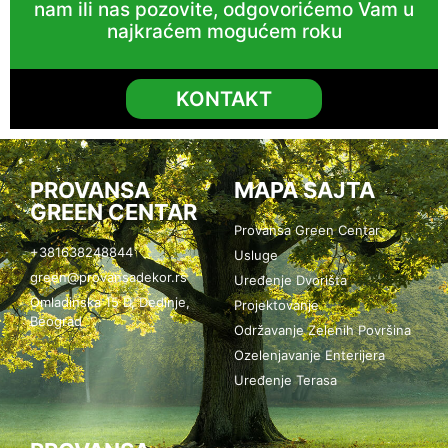
nam ili nas pozovite, odgovorićemo Vam u
najkraćem mogućem roku
KONTAKT
PROVANSA
MAPA SAJTA
GREEN CENTAR
Provansa Green Centar
+381638248844
Usluge
green@provansadekor.rs
Uređenje Dvorišta
Omladinska 15 D, Dedinje,
Projektovanje
Beograd
Održavanje Zelenih Površina
Ozelenjavanje Enterijera
Uređenje Terasa