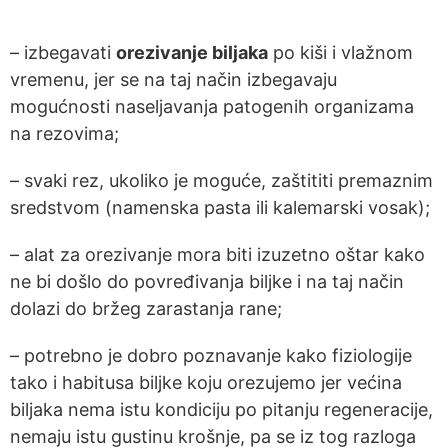
– izbegavati
orezivanje biljaka
po kiši i vlažnom
vremenu, jer se na taj način izbegavaju
mogućnosti naseljavanja patogenih organizama
na rezovima;
– svaki rez, ukoliko je moguće, zaštititi premaznim
sredstvom (namenska pasta ili kalemarski vosak);
– alat za orezivanje mora biti izuzetno oštar kako
ne bi došlo do povređivanja biljke i na taj način
dolazi do bržeg zarastanja rane;
– potrebno je dobro poznavanje kako fiziologije
tako i habitusa biljke koju orezujemo jer većina
biljaka nema istu kondiciju po pitanju regeneracije,
nemaju istu gustinu krošnje, pa se iz tog razloga