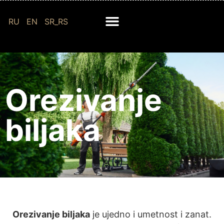
RU
EN
SR_RS
Orezivanje
biljaka
Orezivanje biljaka
je ujedno i umetnost i zanat.