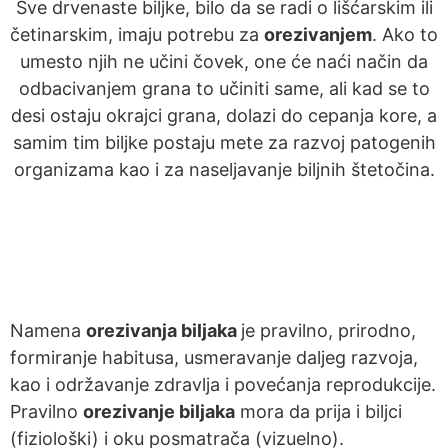
Sve drvenaste biljke, bilo da se radi o lišćarskim ili
četinarskim, imaju potrebu za
orezivanjem
. Ako to
umesto njih ne učini čovek, one će naći način da
odbacivanjem grana to učiniti same, ali kad se to
desi ostaju okrajci grana, dolazi do cepanja kore, a
samim tim biljke postaju mete za razvoj patogenih
organizama kao i za naseljavanje biljnih štetočina.
Namena
orezivanja biljaka
je pravilno, prirodno,
formiranje habitusa, usmeravanje daljeg razvoja,
kao i održavanje zdravlja i povećanja reprodukcije.
Pravilno
orezivanje biljaka
mora da prija i biljci
(fiziološki) i oku posmatrača (vizuelno).