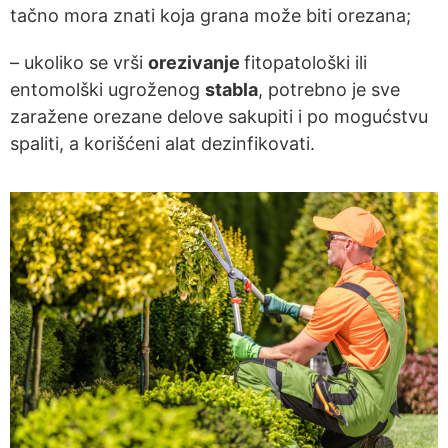
tačno mora znati koja grana može biti orezana;
– ukoliko se vrši
orezivanje
fitopatološki ili
entomolški ugroženog
stabla
, potrebno je sve
zaražene orezane delove sakupiti i po mogućstvu
spaliti, a korišćeni alat dezinfikovati.