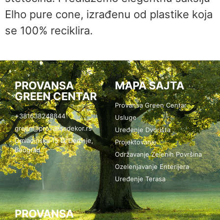
Elho pure cone, izrađenu od plastike koja
se 100% reciklira.
PROVANSA
MAPA SAJTA
GREEN CENTAR
Provansa Green Centar
+381638248844
Usluge
green@provansadekor.rs
Uređenje Dvorišta
Omladinska 15 D, Dedinje,
Projektovanje
Beograd
Održavanje Zelenih Površina
Ozelenjavanje Enterijera
Uređenje Terasa
PROVANSA