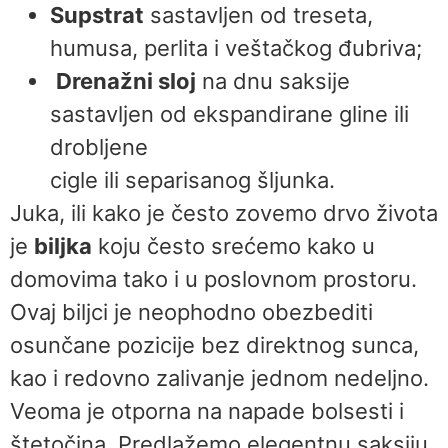
Supstrat
sastavljen od treseta,
humusa, perlita i veštačkog đubriva;
Drenažni sloj
na dnu saksije
sastavljen od ekspandirane gline ili
drobljene
cigle ili separisanog šljunka.
Juka, ili kako je često zovemo drvo života
je
biljka
koju često srećemo kako u
domovima tako i u poslovnom prostoru.
Ovaj biljci je neophodno obezbediti
osunčane pozicije bez direktnog sunca,
kao i redovno zalivanje jednom nedeljno.
Veoma je otporna na napade bolsesti i
štetočina. Predlažemo elegentnu saksiju