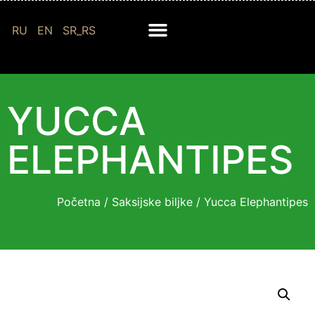
RU
EN
SR_RS
YUCCA
ELEPHANTIPES
Početna
/
Saksijske biljke
/ Yucca Elephantipes