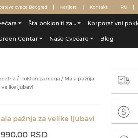
ostava cveća Beograd
Karijera
Kontakt
RU
većara
Šta pokloniti za…
Korporativni pokl
Green Centar
Naše Cvećare
Blog
očetna
/
Poklon za njega
/ Mala pažnja
 velike ljubavi
ala pažnja za velike ljubavi
,990.00
RSD