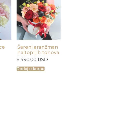
rce
Šareni aranžman
najtoplijih tonova
8,490.00
RSD
Dodaj u korpu