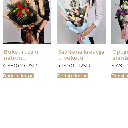
Buket ruža u
Savršena kreacija
Opojn
natronu
u buketu
aran
4,990.00
RSD
4,190.00
RSD
9,490
Dodaj u korpu
Dodaj u korpu
Dodaj 