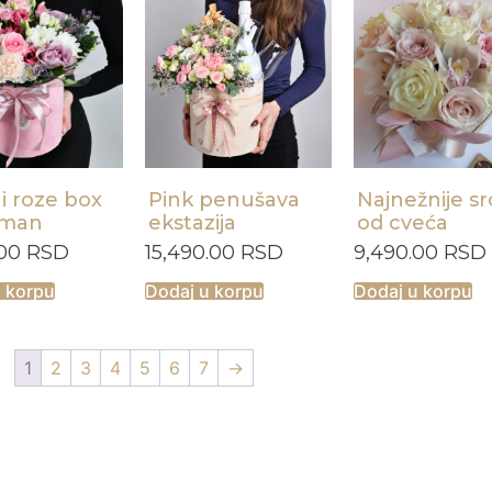
i roze box
Pink penušava
Najnežnije s
žman
ekstazija
od cveća
.00
RSD
15,490.00
RSD
9,490.00
RSD
u korpu
Dodaj u korpu
Dodaj u korpu
1
2
3
4
5
6
7
→