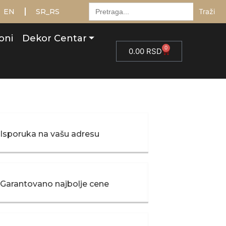
Тражити:
EN
SR_RS
oni
Dekor Centar
0
0.00
RSD
Isporuka na vašu adresu
Garantovano najbolje cene