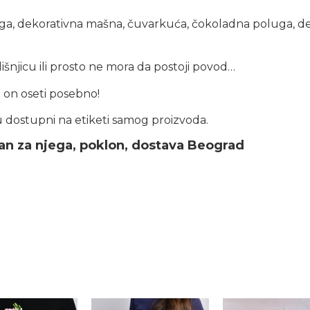
jiga, dekorativna mašna, čuvarkuća, čokoladna poluga, de
njicu ili prosto ne mora da postoji povod…
 i on oseti posebno!
su dostupni na etiketi samog proizvoda.
n za njega, poklon, dostava Beograd