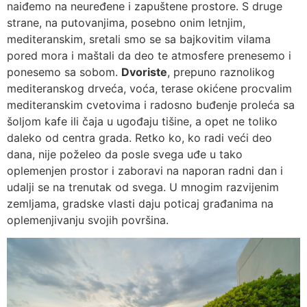
naiđemo na neuređene i zapuštene prostore. S druge
strane, na putovanjima, posebno onim letnjim,
mediteranskim, sretali smo se sa bajkovitim vilama
pored mora i maštali da deo te atmosfere prenesemo i
ponesemo sa sobom.
Dvoriste
, prepuno raznolikog
mediteranskog drveća, voća, terase okićene procvalim
mediteranskim cvetovima i radosno buđenje proleća sa
šoljom kafe ili čaja u ugođaju tišine, a opet ne toliko
daleko od centra grada. Retko ko, ko radi veći deo
dana, nije poželeo da posle svega uđe u tako
oplemenjen prostor i zaboravi na naporan radni dan i
udalji se na trenutak od svega. U mnogim razvijenim
zemljama, gradske vlasti daju poticaj građanima na
oplemenjivanju svojih površina.