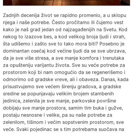
Zadnjih decenija život se rapidno promenio, a u sklopu
njega i naše potrebe. Često pročitamo ili čujemo vest
kako je naš grad jedan od najzagađenijih na Svetu. Kod
nekog to izazove bes, a kod velikog broja ljudi i strah,
šta udišemo i zašto sve to tako mora biti? Posebno je
dominantan osećaj kod većine ljudi da se sve ubrzava,
da je sve više stresa, a sve manje komfora i trenutaka
za opušteniju varijantu života. Sve su veće potrebe za
prostorom koji bi nam omogućio da se regenerišemo i
odmorimo od gradske vreve, ali i obaveza. Danas, kada
prisustvujemo sve većem širenju gradova, a gradske
sredine se popunjavaju velikim brojem stambenih
jedinica, zelenila je sve manje, parkovske površine
dobijaju sve manje prostora, samim tim buka i gužve,
postaju nesnosne i velike, pa su naše potrebe za
zelenilom, tišinom i većim sopstvenim prostorom, sve
veće. Svaki pojedinac se s tim potrebama suočava na