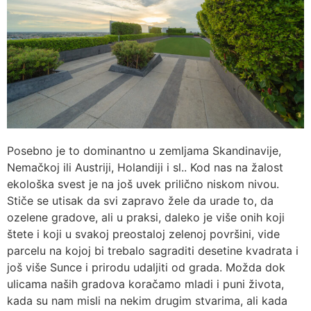
Posebno je to dominantno u zemljama Skandinavije,
Nemačkoj ili Austriji, Holandiji i sl.. Kod nas na žalost
ekološka svest je na još uvek prilično niskom nivou.
Stiče se utisak da svi zapravo žele da urade to, da
ozelene gradove, ali u praksi, daleko je više onih koji
štete i koji u svakoj preostaloj zelenoj površini, vide
parcelu na kojoj bi trebalo sagraditi desetine kvadrata i
još više Sunce i prirodu udaljiti od grada. Možda dok
ulicama naših gradova koračamo mladi i puni života,
kada su nam misli na nekim drugim stvarima, ali kada