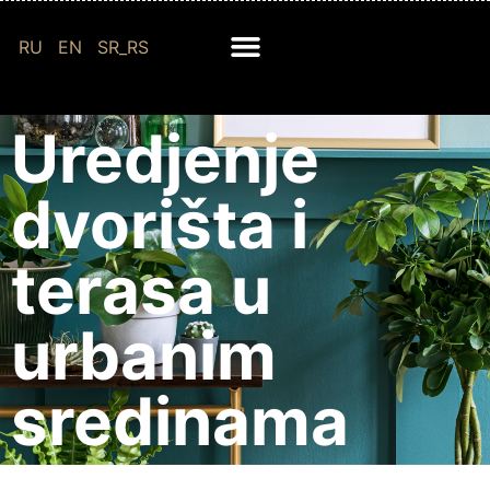
RU
EN
SR_RS
Uredjenje
dvorišta i
terasa u
urbanim
sredinama