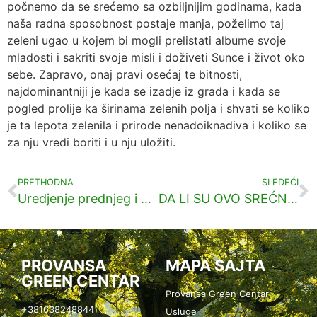
počnemo da se srećemo sa ozbiljnijim godinama, kada
naša radna sposobnost postaje manja, poželimo taj
zeleni ugao u kojem bi mogli prelistati albume svoje
mladosti i sakriti svoje misli i doživeti Sunce i život oko
sebe. Zapravo, onaj pravi osećaj te bitnosti,
najdominantniji je kada se izadje iz grada i kada se
pogled prolije ka širinama zelenih polja i shvati se koliko
je ta lepota zelenila i prirode nenadoiknadiva i koliko se
za nju vredi boriti i u nju uložiti.
PRETHODNA
SLEDEĆI
Uredjenje prednjeg i zadnjeg dvorišta
DA LI SU OVO SREĆNA DECA?
PROVANSA
MAPA SAJTA
GREEN CENTAR
Provansa Green Centar
+381638248844
Usluge