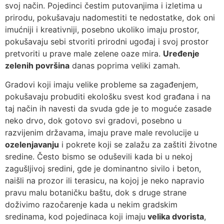
svoj način. Pojedinci čestim putovanjima i izletima u
prirodu, pokušavaju nadomestiti te nedostatke, dok oni
imućniji i kreativniji, posebno ukoliko imaju prostor,
pokušavaju sebi stvoriti prirodni ugođaj i svoj prostor
pretvoriti u prave male zelene oaze mira.
Uređenje
zelenih površina
danas poprima veliki zamah.
Gradovi koji imaju velike probleme sa zagađenjem,
pokušavaju probuditi ekološku svest kod građana i na
taj način ih navesti da svuda gde je to moguće zasade
neko drvo, dok gotovo svi gradovi, posebno u
razvijenim državama, imaju prave male revolucije u
ozelenjavanju
i pokrete koji se zalažu za zaštiti životne
sredine. Često bismo se oduševili kada bi u nekoj
zagušljivoj sredini, gde je dominantno sivilo i beton,
naišli na prozor ili terasicu, na kojoj je neko napravio
pravu malu botaničku baštu, dok s druge strane
doživimo razočarenje kada u nekim gradskim
sredinama, kod pojedinaca koji imaju
velika dvorista
,